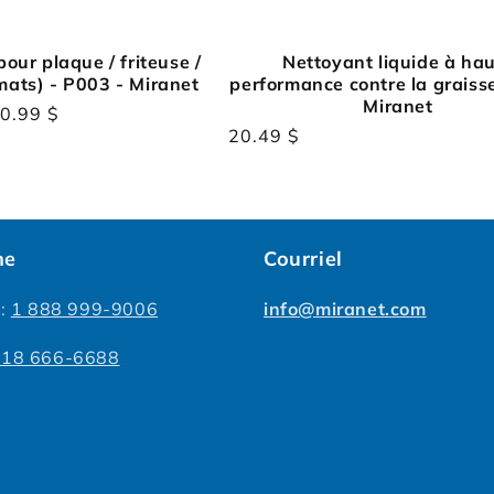
our plaque / friteuse /
Nettoyant liquide à ha
rmats) - P003 - Miranet
performance contre la graisse
Miranet
0.99 $
Prix
20.49 $
habituel
ne
Courriel
s:
1 888 999-9006
info@miranet.com
418 666-6688