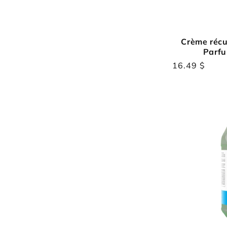
Crème récu
Parfu
Prix
16.49 $
habituel