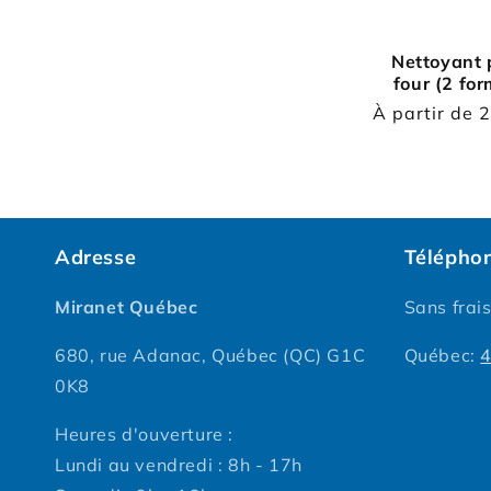
Nettoyant p
four (2 fo
Prix
À partir de
2
habituel
Adresse
Télépho
Miranet Québec
Sans frai
680, rue Adanac, Québec (QC) G1C
Québec:
0K8
Heures d'ouverture :
Lundi au vendredi : 8h - 17h