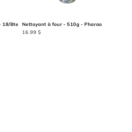
- 18/Bte
Nettoyant à four - 510g - Pharao
Prix
16.99 $
habituel