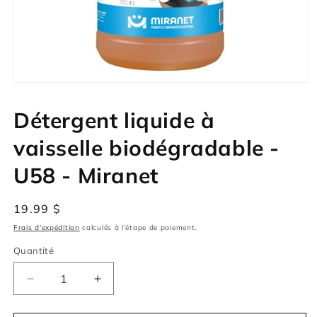
Ouvrir
le
média
Détergent liquide à
1
dans
une
vaisselle biodégradable -
fenêtre
modale
U58 - Miranet
Prix
19.99 $
habituel
Frais d'expédition
calculés à l'étape de paiement.
Quantité
Quantité
Réduire
Augmenter
la
la
quantité
quantité