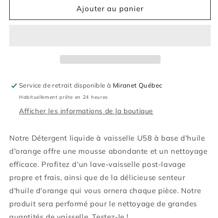
de
de
Ajouter au panier
Détergent
Détergent
liquide
liquide
à
à
vaisselle
vaisselle
biodégradable
biodégradable
-
-
U58
U58
Service de retrait disponible à
Miranet Québec
-
-
Habituellement prête en 24 heures
Miranet
Miranet
Afficher les informations de la boutique
Notre Détergent liquide à vaisselle U58 à base d'huile
d'orange offre une mousse abondante et un nettoyage
efficace. Profitez d'un lave-vaisselle post-lavage
propre et frais, ainsi que de la délicieuse senteur
d'huile d'orange qui vous ornera chaque pièce. Notre
produit sera performé pour le nettoyage de grandes
quantités de vaisselle. Testez-le !