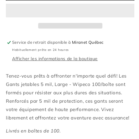
jetables
jetables
5
5
mil
mil
-
-
Large,
Large,
100/boîte
100/boîte
Service de retrait disponible à
Miranet Québec
-
-
Habituellement prête en 24 heures
Wipeco
Wipeco
Afficher les informations de la boutique
Tenez-vous prêts à affronter n'importe quel défi! Les
Gants jetables 5 mil, Large - Wipeco 100/boîte sont
formés pour résister aux plus dures des situations.
Renforcés par 5 mil de protection, ces gants seront
votre équipement de haute performance. Vivez
librement et affrontez votre aventure avec assurance!
Livrés en boîtes de 100.