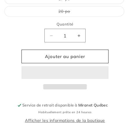
épuisée
ou
indisponible
Variante
20 po
épuisée
ou
indisponible
Quantité
Quantité
Réduire
Augmenter
la
la
quantité
quantité
de
de
Ajouter au panier
Tampon
Tampon
de
de
nettoyage
nettoyage
-
-
Vert,
Vert,
plusieurs
plusieurs
grandeurs
grandeurs
-
-
Service de retrait disponible à
Miranet Québec
Norton
Norton
Habituellement prête en 24 heures
Afficher les informations de la boutique