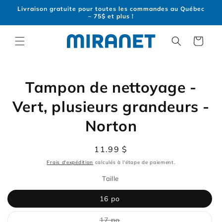
et
Livraison gratuite pour toutes les commandes au Québec
passer
– 75$ et plus !
au
contenu
Panier
Passer aux
informations
Tampon de nettoyage -
produits
Vert, plusieurs grandeurs -
Norton
Prix
11.99 $
habituel
Frais d'expédition
calculés à l'étape de paiement.
Taille
16 po
Variante
17 po